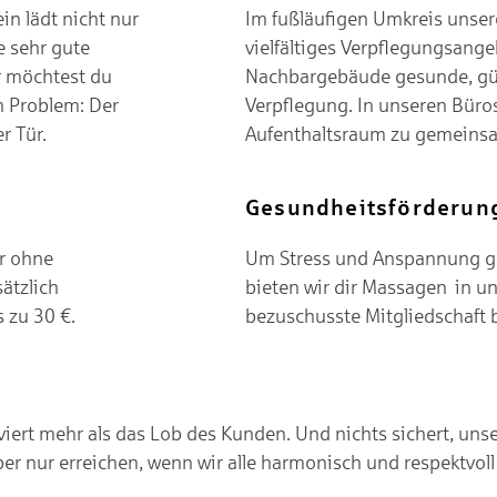
n lädt nicht nur
Im fußläufigen Umkreis unsere
e sehr gute
vielfältiges Verpflegungsang
r möchtest du
Nachbargebäude gesunde, g
n Problem: Der
Verpflegung
. In unseren Büro
r Tür.
Aufenthaltsraum zu gemeins
Gesundheitsförderun
r ohne
Um Stress und Anspannung ga
ätzlich
bieten wir dir Massagen in u
 zu 30 €.
bezuschusste Mitgliedschaft 
ert mehr als das Lob des Kunden. Und nichts sichert, unse
aber nur erreichen, wenn wir alle harmonisch und respektv