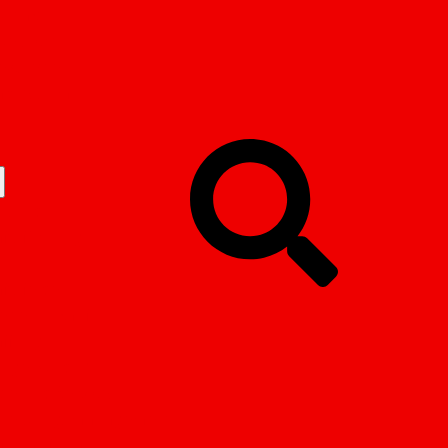
ontakt
bersicht
ewsletter
mpressum
r sind
ftsführung
ftsfelder
eiterEinkauf
ffung
lige NordEK
te und Services
hreibungsmanagement
fsplattform