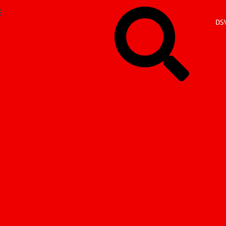
DSV
er wir sind
eschäftsführung
eam
eschäftsfelder
itarbeiterEinkauf
eschaffung
hemalige NordEK
rodukte und Services
usschreibungsmanagement
inkaufsplattform
eldautomaten-Sicherheit
undenportal
ahmenverträge
-Mobility
-Carsharing
-eMobility