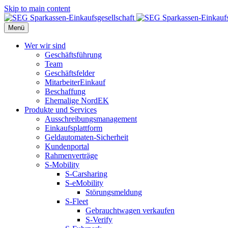
Skip to main content
Menü
Wer wir sind
Geschäftsführung
Team
Geschäftsfelder
MitarbeiterEinkauf
Beschaffung
Ehemalige NordEK
Produkte und Services
Ausschreibungsmanagement
Einkaufsplattform
Geldautomaten-Sicherheit
Kundenportal
Rahmenverträge
S-Mobility
S-Carsharing
S-eMobility
Störungsmeldung
S-Fleet
Gebrauchtwagen verkaufen
S-Verify