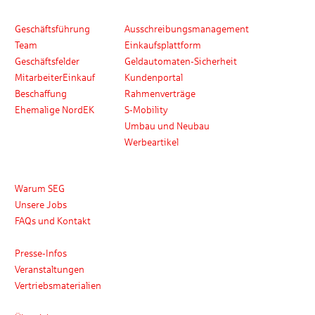
Wer wir sind
Produkte und Services
Geschäftsführung
Ausschreibungsmanagement
Team
Einkaufsplattform
Geschäftsfelder
Geldautomaten-Sicherheit
MitarbeiterEinkauf
Kundenportal
Beschaffung
Rahmenverträge
Ehemalige NordEK
S-Mobility
Umbau und Neubau
Werbeartikel
Karriere
Warum SEG
Unsere Jobs
FAQs und Kontakt
Medien
Presse-Infos
Veranstaltungen
Vertriebsmaterialien
Kontakt