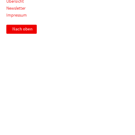
Übersicht
Newsletter
Impressum
Nach oben
Impressum
Datenschutz
Meldestelle
© SEG Sparkassen-Einkaufsgesellschaft mbH. Alle Rechte
vorbehalten.
Vervielfältigung nur mit Genehmigung der SEG Sparkassen-
Einkaufsgesellschaft mbH