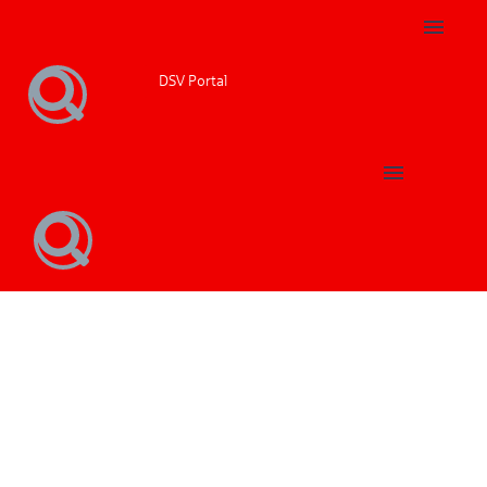
DSV Portal
Unser Team
#WirVersorgenDieGruppe
Unser Team