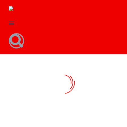
FIRMENEVENT
#WIRRÄUMENAUF
2023
Ärmel hochgekrempelt und
raus auf die Straße:
Zwei Tage für- und
Anlässlich des
miteinander Zeit im Europa-
Worldcleanup-Days sorgten
Park. Das Recap eines
zahlreiche KollegInnen im
rundum gelungenen Events
Umfeld unseres Firmensitzes
gibt’s hier.
für eine saubere und