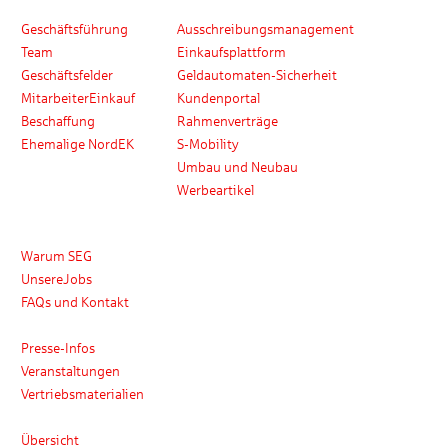
Wer wir sind
Produkte und Services
Geschäftsführung
Ausschreibungsmanagement
Team
Einkaufsplattform
Geschäftsfelder
Geldautomaten-Sicherheit
MitarbeiterEinkauf
Kundenportal
Beschaffung
Rahmenverträge
Ehemalige NordEK
S-Mobility
Umbau und Neubau
Werbeartikel
Karriere
Warum SEG
UnsereJobs
FAQs und Kontakt
Medien
Presse-Infos
Veranstaltungen
Vertriebsmaterialien
Kontakt
Übersicht