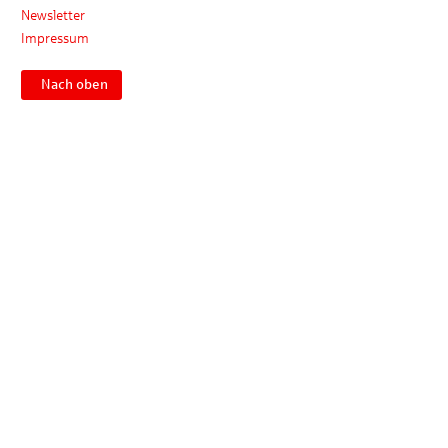
Newsletter
Impressum
Nach oben
Impressum
Datenschutz
Meldestelle
© SEG Sparkassen-Einkaufsgesellschaft mbH. Alle Rechte
vorbehalten.
Vervielfältigung nur mit Genehmigung der SEG Sparkassen-
Einkaufsgesellschaft mbH