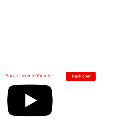
für die tolle
Unterstützung, unsere
KollegInnen vor Ort und
natürlich die vielen
interessierten
BesucherInnen.
Social-linkedin
Youtube
Nach oben