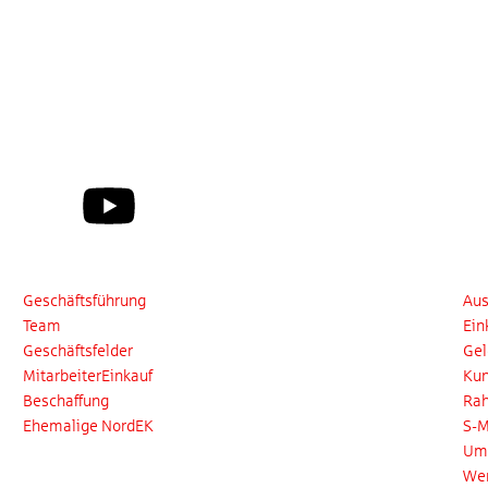
1
…
3
4
Wer wir sind
Pro
Geschäftsführung
Au
Team
Ein
Geschäftsfelder
Gel
MitarbeiterEinkauf
Kun
Beschaffung
Ra
Ehemalige NordEK
S-M
Um
Wer