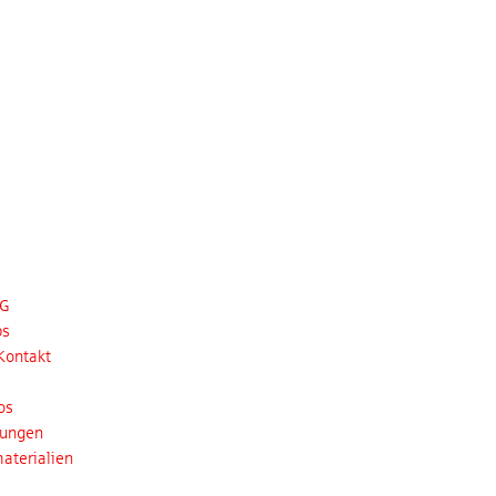
EG
bs
Kontakt
os
tungen
aterialien