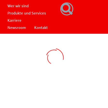
Wer wir sind
Produkte und Services
Karriere
Newsroom
Kontakt
S-EMOBILITY@HOME – LADELÖSUNG
FÜR DIENSTWAGENNUTZER
Die Akzeptanz von E-Autos fördern, die
Ladeinfrastruktur voranbringen und
gleichzeitig Ihre Arbeitgeberattraktivität
steigern? Geht ganz einfach! Mit S-
eMobility@home bieten wir Ihnen einen
Service, der Ihren Dienstwagennutzenden zur
eigenen Wallbox daheim verhilft.