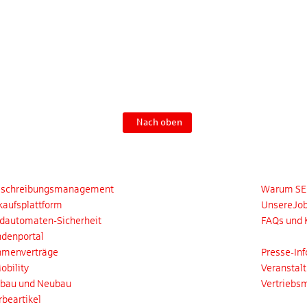
Nach oben
dukte und Services
Karriere
sschreibungsmanagement
Warum S
kaufsplattform
UnsereJo
dautomaten-Sicherheit
FAQs und 
denportal
Medien
hmenverträge
Presse-Inf
obility
Veranstal
bau und Neubau
Vertriebsm
beartikel
Kontakt