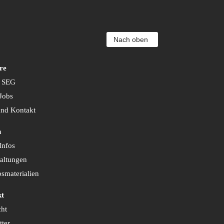
Nach oben
re
 SEG
Jobs
nd Kontakt
n
Infos
taltungen
bsmaterialien
kt
cht
tter