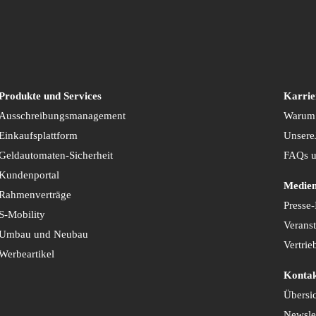
Produkte und Services
Karrie
Ausschreibungsmanagement
Warum
Einkaufsplattform
Unsere
Geldautomaten-Sicherheit
FAQs u
Kundenportal
Medie
Rahmenverträge
Presse-
S-Mobility
Verans
Umbau und Neubau
Vertrie
Werbeartikel
Konta
Übersi
Newsle