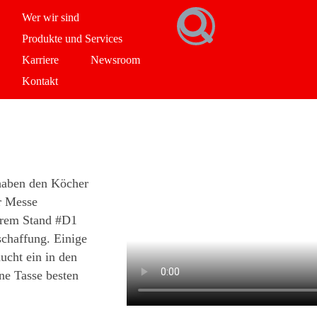
Wer wir sind
Produkte und Services
Karriere
Newsroom
Kontakt
 haben den Köcher
r Messe
rem Stand
#
D1
chaffung. Einige
ucht ein in den
ne Tasse besten