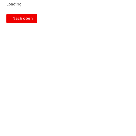
Loading
Nach oben
Impressum
Datenschutz
Meldestelle
© SEG Sparkassen-Einkaufsgesellschaft mbH. Alle Rechte
vorbehalten.
Vervielfältigung nur mit Genehmigung der SEG Sparkassen-
Einkaufsgesellschaft mbH